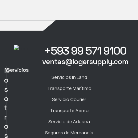
+593 99 571 9100
ventas@logersupply.com
N
Servicios
Servicios In Land
o
s
Transporte Marítimo
o
Servicio Courier
t
Transporte Aéreo
r
Servicio de Aduana
o
Seguros de Mercancía
s